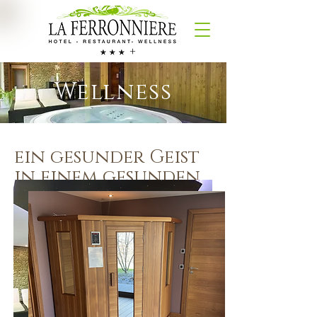
+
Wellness
ein gesunder Geist
in einem gesunden
Körper
Unser Nebengebäude ist ein Ort, wo
Körper und Geist in perfekte Kohäsion
mit der Natur treten.
Entscheiden Sie sich für ein
Wochenende voller Entspannung und
Wohlbefinden, für einen Wellness-