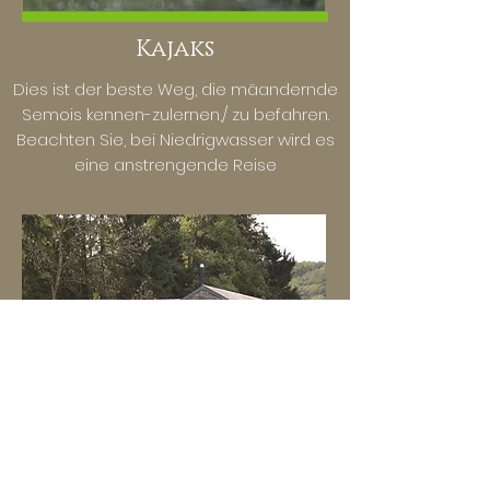
Kajaks
Dies ist der beste Weg, die mäandernde
Semois kennen-zulernen,/ zu befahren.
Beachten Sie, bei Niedrigwasser wird es
eine anstrengende Reise